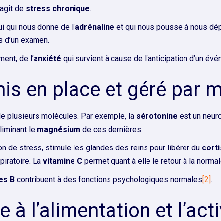
’agit de
stress chronique
.
i qui nous donne de l’
adrénaline
et qui nous pousse à nous dép
rs d’un examen.
ent, de l’
anxiété
qui survient à cause de l’anticipation d’un évé
is en place et géré par 
e plusieurs molécules. Par exemple, la
sérotonine
est un neur
liminant le
magnésium
de ces dernières.
ion de stress, stimule les glandes des reins pour libérer du
corti
piratoire. La
vitamine C
permet quant à elle le retour à la normal
es B
contribuent à des fonctions psychologiques normales
[2]
.
à l’alimentation et l’act