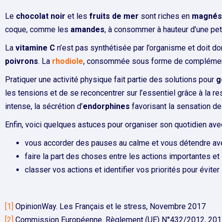
Le
chocolat noir
et les
fruits de mer
sont riches en
magnés
coque, comme les
amandes
, à consommer à hauteur d’une pet
La
vitamine
C
n’est pas synthétisée par l’organisme et doit d
poivrons
. La
rhodiole
, consommée sous forme de complément 
Pratiquer une activité physique fait partie des solutions pour
g
les tensions et de se reconcentrer sur l’essentiel grâce à la 
intense, la sécrétion d’
endorphines
favorisant la sensation d
Enfin, voici quelques astuces pour organiser son quotidien ave
vous accorder des pauses au calme et vous détendre avec
faire la part des choses entre les actions importantes et 
classer vos actions et identifier vos priorités pour évit
[1]
OpinionWay. Les Français et le stress, Novembre 2017
[2]
Commission Européenne. Règlement (UE) N°432/2012, 20