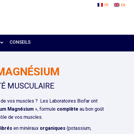
FR
EN
CONSEILS
MAGNÉSIUM
TÉ MUSCULAIRE
e de vos muscles ? Les Laboratoires Biofar ont
ium Magnésium
», formule
complète
au bon goût
trôle de vos muscles.
librés
en minéraux
organiques
(potassium,