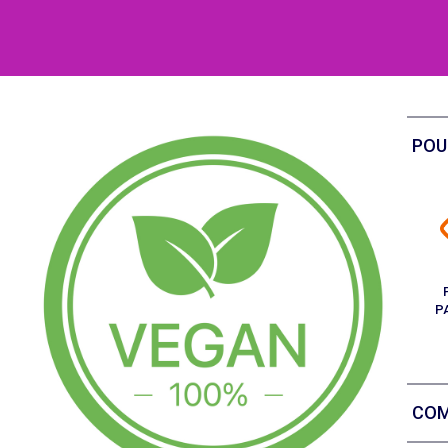
POU
P
COM